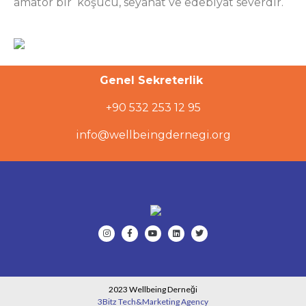
amatör bir koşucu, seyahat ve edebiyat severdir.
Genel Sekreterlik
+90 532 253 12 95
info@wellbeingdernegi.org
2023 Wellbeing Derneği
3Bitz Tech&Marketing Agency