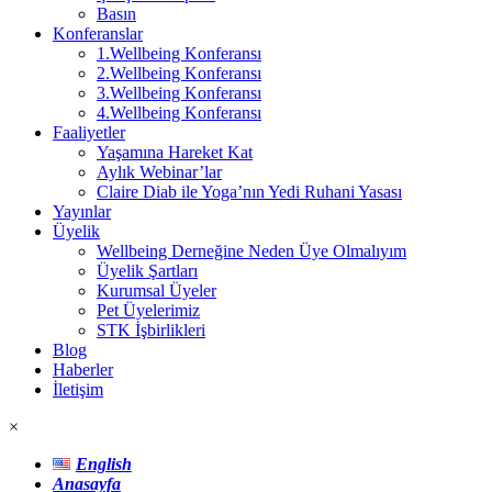
Basın
Konferanslar
1.Wellbeing Konferansı
2.Wellbeing Konferansı
3.Wellbeing Konferansı
4.Wellbeing Konferansı
Faaliyetler
Yaşamına Hareket Kat
Aylık Webinar’lar
Claire Diab ile Yoga’nın Yedi Ruhani Yasası
Yayınlar
Üyelik
Wellbeing Derneğine Neden Üye Olmalıyım
Üyelik Şartları
Kurumsal Üyeler
Pet Üyelerimiz
STK İşbirlikleri
Blog
Haberler
İletişim
×
English
Anasayfa