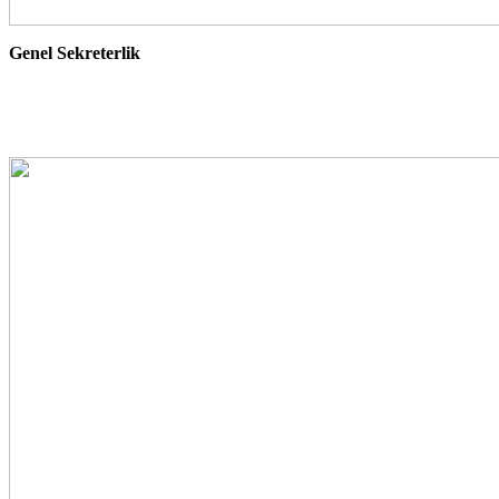
Genel Sekreterlik
+90 532 253 12 95
info@wellbeingdernegi.org