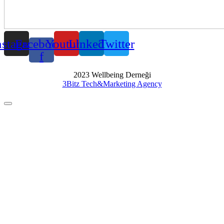
nstagram
Facebook-
Youtube
Linkedin
Twitter
f
2023 Wellbeing Derneği
3Bitz Tech&Marketing Agency