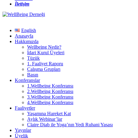
İletişim
English
Anasayfa
Hakkımızda
Wellbeing Nedir?
İdari Kurul Üyeleri
Tüzük
1. Faaliyet Raporu
Çalışma Grupları
Basın
Konferanslar
1.Wellbeing Konferansı
2.Wellbeing Konferansı
3.Wellbeing Konferansı
4.Wellbeing Konferansı
Faaliyetler
Yaşamına Hareket Kat
Aylık Webinar’lar
Claire Diab ile Yoga’nın Yedi Ruhani Yasası
Yayınlar
Üyelik