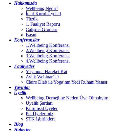
Hakkımızda
Wellbeing Nedir?
İdari Kurul Üyeleri
Tüzük
1. Faaliyet Raporu
Çalışma Grupları
Basın
Konferanslar
1.Wellbeing Konferansı
2.Wellbeing Konferansı
3.Wellbeing Konferansı
4.Wellbeing Konferansı
Faaliyetler
Yaşamına Hareket Kat
Aylık Webinar’lar
Claire Diab ile Yoga’nın Yedi Ruhani Yasası
Yayınlar
Üyelik
Wellbeing Derneğine Neden Üye Olmalıyım
Üyelik Şartları
Kurumsal Üyeler
Pet Üyelerimiz
STK İşbirlikleri
Blog
Haberler