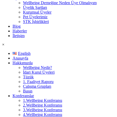
Wellbeing Derneğine Neden Üye Olmalıyım
Üyelik Şartları
Kurumsal Üyeler
Pet Üyelerimiz
STK İşbirlikleri
Blog
Haberler
İletişim
×
English
Anasayfa
Hakkımızda
Wellbeing Nedir?
İdari Kurul Üyeleri
Tüzük
1. Faaliyet Raporu
Çalışma Grupları
Basın
Konferanslar
1.Wellbeing Konferansı
2.Wellbeing Konferansı
3.Wellbeing Konferansı
4.Wellbeing Konferansı