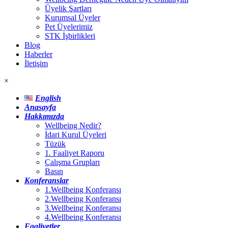
Üyelik Şartları
Kurumsal Üyeler
Pet Üyelerimiz
STK İşbirlikleri
Blog
Haberler
İletişim
×
English
Anasayfa
Hakkımızda
Wellbeing Nedir?
İdari Kurul Üyeleri
Tüzük
1. Faaliyet Raporu
Çalışma Grupları
Basın
Konferanslar
1.Wellbeing Konferansı
2.Wellbeing Konferansı
3.Wellbeing Konferansı
4.Wellbeing Konferansı
Faaliyetler