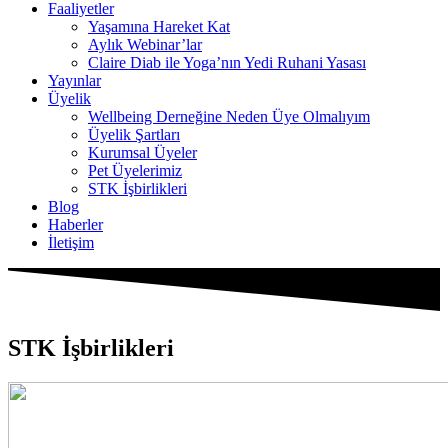
Faaliyetler
Yaşamına Hareket Kat
Aylık Webinar’lar
Claire Diab ile Yoga’nın Yedi Ruhani Yasası
Yayınlar
Üyelik
Wellbeing Derneğine Neden Üye Olmalıyım
Üyelik Şartları
Kurumsal Üyeler
Pet Üyelerimiz
STK İşbirlikleri
Blog
Haberler
İletişim
STK İşbirlikleri