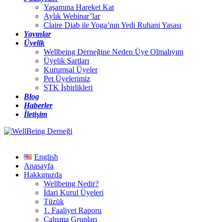
Yaşamına Hareket Kat
Aylık Webinar’lar
Claire Diab ile Yoga’nın Yedi Ruhani Yasası
Yayınlar
Üyelik
Wellbeing Derneğine Neden Üye Olmalıyım
Üyelik Şartları
Kurumsal Üyeler
Pet Üyelerimiz
STK İşbirlikleri
Blog
Haberler
İletişim
English
Anasayfa
Hakkımızda
Wellbeing Nedir?
İdari Kurul Üyeleri
Tüzük
1. Faaliyet Raporu
Çalışma Grupları