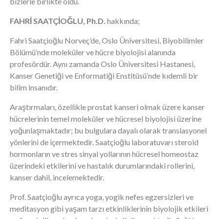
bizlerle birlikte oldu.
FAHRİ SAATÇİOĞLU, Ph.D.
hakkında;
Fahri Saatçioğlu Norveç’de, Oslo Üniversitesi, Biyobilimler
Bölümü’nde moleküler ve hücre biyolojisi alanında
profesördür. Aynı zamanda Oslo Üniversitesi Hastanesi,
Kanser Genetiği ve Enformatiği Enstitüsü’nde kıdemli bir
bilim insanıdır.
Araştırmaları, özellikle prostat kanseri olmak üzere kanser
hücrelerinin temel moleküler ve hücresel biyolojisi üzerine
yoğunlaşmaktadır; bu bulgulara dayalı olarak translasyonel
yönlerini de içermektedir. Saatçioğlu laboratuvarı steroid
hormonların ve stres sinyal yollarının hücresel homeostaz
üzerindeki etkilerini ve hastalık durumlarındaki rollerini,
kanser dahil, incelemektedir.
Prof. Saatçioğlu ayrıca yoga, yogik nefes egzersizleri ve
meditasyon gibi yaşam tarzı etkinliklerinin biyolojik etkileri