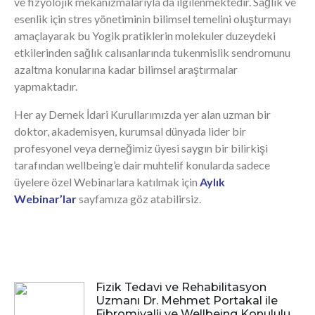
ve fizyolojik mekanizmalarıyla da ilgilenmektedir. Sağlık ve
esenlik için stres yönetiminin bilimsel temelini oluşturmayı
amaçlayarak bu Yogik pratiklerin molekuler duzeydeki
etkilerinden sağlık calısanlarında tukenmislik sendromunu
azaltma konularına kadar bilimsel araştırmalar
yapmaktadır.
Her ay Dernek İdari Kurullarımızda yer alan uzman bir
doktor, akademisyen, kurumsal dünyada lider bir
profesyonel veya derneğimiz üyesi saygın bir bilirkişi
tarafından wellbeing’e dair muhtelif konularda sadece
üyelere özel Webinarlara katılmak için
Aylık
Webinar’lar
sayfamıza göz atabilirsiz.
Fizik Tedavi ve Rehabilitasyon
Uzmanı Dr. Mehmet Portakal ile
Fibromiyalji ve Wellbeing Konululu