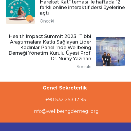
Hareket Kat’’ teması ile haftada 12
farklı online interaktif dersi üyelerine
açtı
Önceki
Health Impact Summit 2023 ‘’Tıbbi
Araştırmalara Katkı Sağlayan Lider
Kadınlar Paneli’’nde Wellbeing
Derneği Yönetim Kurulu Üyesi Prof.
Dr. Nuray Yazıhan
Sonraki
Genel Sekreterlik
+90 532 253 12 95
info@wellbeingdernegi.org