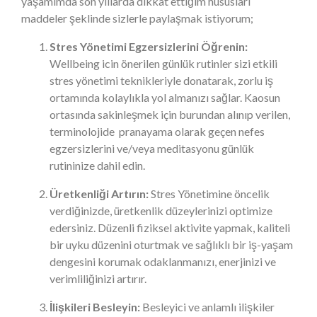
yaşamımda son yıllarda dikkat ettiğim hususları
maddeler şeklinde sizlerle paylaşmak istiyorum;
Stres Yönetimi Egzersizlerini Öğrenin:
Wellbeing icin önerilen günlük rutinler sizi etkili
stres yönetimi teknikleriyle donatarak, zorlu iş
ortamında kolaylıkla yol almanızı sağlar. Kaosun
ortasında sakinleşmek için burundan alınıp verilen,
terminolojide pranayama olarak geçen nefes
egzersizlerini ve/veya meditasyonu günlük
rutininize dahil edin.
Üretkenliği Artırın:
Stres Yönetimine öncelik
verdiğinizde, üretkenlik düzeylerinizi optimize
edersiniz. Düzenli fiziksel aktivite yapmak, kaliteli
bir uyku düzenini oturtmak ve sağlıklı bir iş-yaşam
dengesini korumak odaklanmanızı, enerjinizi ve
verimliliğinizi artırır.
İlişkileri Besleyin:
Besleyici ve anlamlı ilişkiler