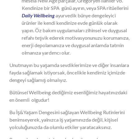
mesela New Age parçalar, Gregoryen İlahiler vb.
Kendinize bir SPA günü ayırın, veya SPA ritüellerini
Daily Wellbeing
ayurvedik bünye dengeleyici
ürünler ile kendi kendinize evde günlük olarak
yapın. Öz bakım uygulamaları zihinsel ve duygusal
refahı teşvik ederek motivasyonunuzu korumanıza,
enerji depolamanıza ve duygusal anlamda tatmin
olmanıza yardımcı olur.
Unutmayın bu yaşamda sevdiklerimize ve diğer insanlara
fayda sağlamak istiyorsak, öncelikle kendimiz içimizde
dengeyi sağlamış olmalıyız.
Bütünsel Wellbeing dediğimiz esenliğimiz hayatınızdaki
en önemli olgudur!
Bu İş&Yaşam Dengesini sağlayan Wellbeing Rutinlerini
benimseyerek, yalnızca iş yaşamınızda değil, kişisel
yolculuğunuzda da olumlu etkiler yaratacaksınız.