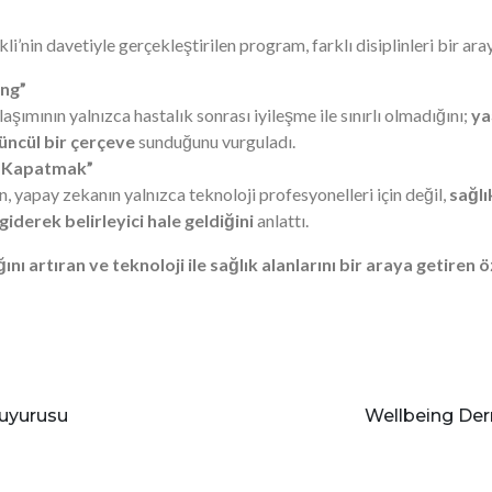
nin davetiyle gerçekleştirilen program, farklı disiplinleri bir aray
ing”
ımının yalnızca hastalık sonrası iyileşme ile sınırlı olmadığını;
ya
üncül bir çerçeve
sunduğunu vurguladı.
nı Kapatmak”
yapay zekanın yalnızca teknoloji profesyonelleri için değil,
sağlı
iderek belirleyici hale geldiğini
anlattı.
ını artıran ve teknoloji ile sağlık alanlarını bir araya getiren 
Duyurusu
Wellbeing Der