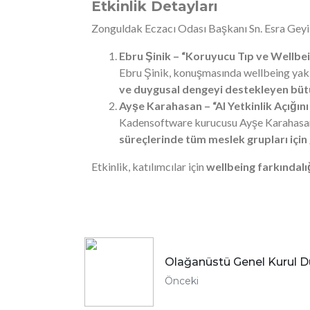
Etkinlik Detayları
Zonguldak Eczacı Odası Başkanı Sn. Esra Geyikli’
Ebru Şinik – “Koruyucu Tıp ve Wellbe
Ebru Şinik, konuşmasında wellbeing yaklaş
ve duygusal dengeyi destekleyen büt
Ayşe Karahasan – “AI Yetkinlik Açığı
Kadensoftware kurucusu Ayşe Karahasan, 
süreçlerinde tüm meslek grupları için g
Etkinlik, katılımcılar için
wellbeing farkındalığ
Olağanüstü Genel Kurul 
Önceki