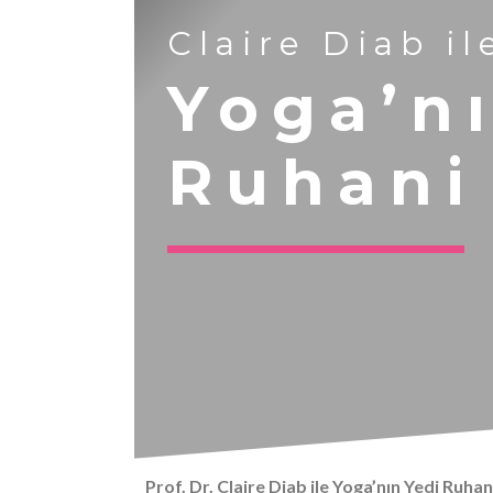
Claire Diab il
Yoga’n
Ruhani
Prof. Dr. Claire Diab ile Yoga’nın Yedi Ruhan