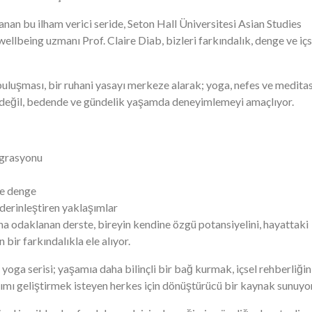
nan bu ilham verici seride, Seton Hall Üniversitesi Asian Studies
ellbeing uzmanı Prof. Claire Diab, bizleri farkındalık, denge ve içs
 buluşması, bir ruhani yasayı merkeze alarak; yoga, nefes ve medit
yı değil, bedende ve gündelik yaşamda deneyimlemeyi amaçlıyor.
egrasyonu
ve denge
derinleştiren yaklaşımlar
 odaklanan derste, bireyin kendine özgü potansiyelini, hayattaki
bir farkındalıkla ele alıyor.
oga serisi; yaşamıa daha bilinçli bir bağ kurmak, içsel rehberliğin
ımı geliştirmek isteyen herkes için dönüştürücü bir kaynak sunuyor