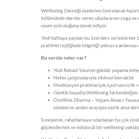
Wellbeing Derneği üyelerine özel olarak hazırla
bölümünde dersler veren, uluslararası yoga ve w
uyum yolculuğuna davet ediyor.
Yedi haftaya yayılan bu özel ders serisinin her
pratikleri eşliğinde bilgeliği yalnızca anlama
Bu seride neler var?
Yedi Ruhani Yasa’nın günlük yaşama ent
Nefes çalışmalarıyla zihinsel berraklık
Meditasyon pratikleriyle içsel sessizlik 
Günlük hayatta Wellbeing farkındalığını 
Özellikle Dharma – Yaşam Amacı Yasasına
yönünü ve anlam arayışını nazik ama derin 
Esneyerek, rahatlamaya odanlanan bu çok özel y
güçlendirmek ve bütüncül bir wellbeing yaklaş