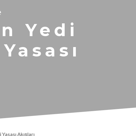
e
ın Yedi
 Yasası
i Yasası Akışları