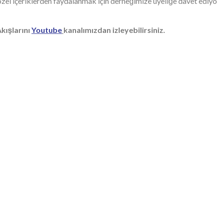
zel içeriklerden faydalanmak için derneğimize üyeliğe davet ediyo
Akışlarını
Youtube
kanalımızdan izleyebilirsiniz.