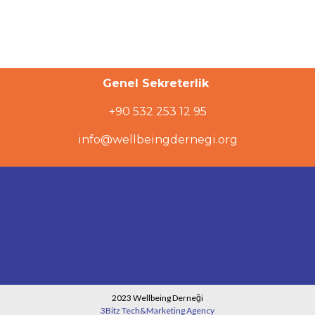
Genel Sekreterlik
+90 532 253 12 95
info@wellbeingdernegi.org
2023 Wellbeing Derneği
3Bitz Tech&Marketing Agency