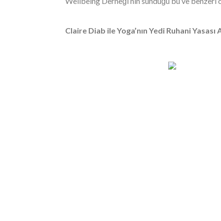
Wellbeing Derneği’nin sunduğu bu ve benzeri ö
Claire Diab ile Yoga’nın Yedi Ruhani Yasası 