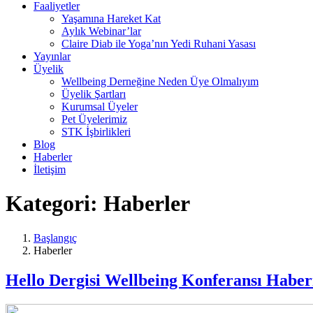
Faaliyetler
Yaşamına Hareket Kat
Aylık Webinar’lar
Claire Diab ile Yoga’nın Yedi Ruhani Yasası
Yayınlar
Üyelik
Wellbeing Derneğine Neden Üye Olmalıyım
Üyelik Şartları
Kurumsal Üyeler
Pet Üyelerimiz
STK İşbirlikleri
Blog
Haberler
İletişim
Kategori:
Haberler
Başlangıç
Haberler
Hello Dergisi Wellbeing Konferansı Haber