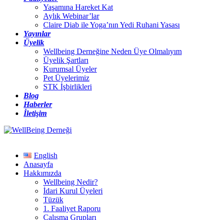
Yaşamına Hareket Kat
Aylık Webinar’lar
Claire Diab ile Yoga’nın Yedi Ruhani Yasası
Yayınlar
Üyelik
Wellbeing Derneğine Neden Üye Olmalıyım
Üyelik Şartları
Kurumsal Üyeler
Pet Üyelerimiz
STK İşbirlikleri
Blog
Haberler
İletişim
English
Anasayfa
Hakkımızda
Wellbeing Nedir?
İdari Kurul Üyeleri
Tüzük
1. Faaliyet Raporu
Çalışma Grupları