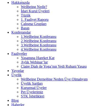
Hakkımızda
Wellbeing Nedir?
İdari Kurul Üyeleri
Tüzük
1. Faaliyet Raporu
Çalışma Grupları
Basın
Konferanslar
1.Wellbeing Konferansı
2.Wellbeing Konferansı
3.Wellbeing Konferansı
4.Wellbeing Konferansı
Faaliyetler
Yaşamına Hareket Kat
Aylık Webinar’lar
Claire Diab ile Yoga’nın Yedi Ruhani Yasası
Yayınlar
Üyelik
Wellbeing Derneğine Neden Üye Olmalıyım
Üyelik Şartları
Kurumsal Üyeler
Pet Üyelerimiz
STK İşbirlikleri
Blog
Haberler