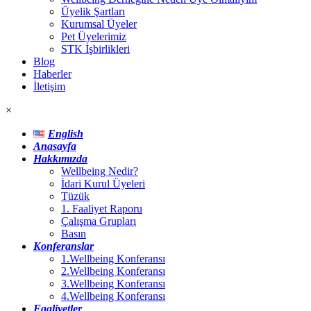
Üyelik Şartları
Kurumsal Üyeler
Pet Üyelerimiz
STK İşbirlikleri
Blog
Haberler
İletişim
×
English
Anasayfa
Hakkımızda
Wellbeing Nedir?
İdari Kurul Üyeleri
Tüzük
1. Faaliyet Raporu
Çalışma Grupları
Basın
Konferanslar
1.Wellbeing Konferansı
2.Wellbeing Konferansı
3.Wellbeing Konferansı
4.Wellbeing Konferansı
Faaliyetler