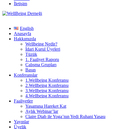
İletişim
English
Anasayfa
Hakkımızda
Wellbeing Nedir?
İdari Kurul Üyeleri
Tüzük
1. Faaliyet Raporu
Çalışma Grupları
Basın
Konferanslar
1.Wellbeing Konferansı
2.Wellbeing Konferansı
3.Wellbeing Konferansı
4.Wellbeing Konferansı
Faaliyetler
Yaşamına Hareket Kat
Aylık Webinar’lar
Claire Diab ile Yoga’nın Yedi Ruhani Yasası
Yayınlar
Üyelik