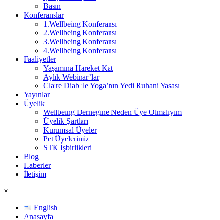
Basın
Konferanslar
1.Wellbeing Konferansı
2.Wellbeing Konferansı
3.Wellbeing Konferansı
4.Wellbeing Konferansı
Faaliyetler
Yaşamına Hareket Kat
Aylık Webinar’lar
Claire Diab ile Yoga’nın Yedi Ruhani Yasası
Yayınlar
Üyelik
Wellbeing Derneğine Neden Üye Olmalıyım
Üyelik Şartları
Kurumsal Üyeler
Pet Üyelerimiz
STK İşbirlikleri
Blog
Haberler
İletişim
×
English
Anasayfa