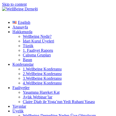
Skip to content
English
Anasayfa
Hakkımızda
Wellbeing Nedir?
İdari Kurul Üyeleri
Tüzük
1. Faaliyet Raporu
Çalışma Grupları
Basın
Konferanslar
1.Wellbeing Konferansı
2.Wellbeing Konferansı
3.Wellbeing Konferansı
4.Wellbeing Konferansı
Faaliyetler
Yaşamına Hareket Kat
Aylık Webinar’lar
Claire Diab ile Yoga’nın Yedi Ruhani Yasası
Yayınlar
Üyelik
Wellbeing Derneğine Neden Üye Olmalıyım