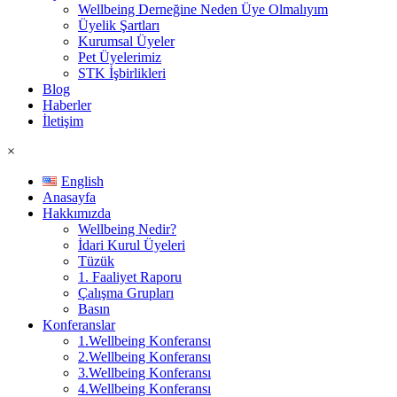
Wellbeing Derneğine Neden Üye Olmalıyım
Üyelik Şartları
Kurumsal Üyeler
Pet Üyelerimiz
STK İşbirlikleri
Blog
Haberler
İletişim
×
English
Anasayfa
Hakkımızda
Wellbeing Nedir?
İdari Kurul Üyeleri
Tüzük
1. Faaliyet Raporu
Çalışma Grupları
Basın
Konferanslar
1.Wellbeing Konferansı
2.Wellbeing Konferansı
3.Wellbeing Konferansı
4.Wellbeing Konferansı